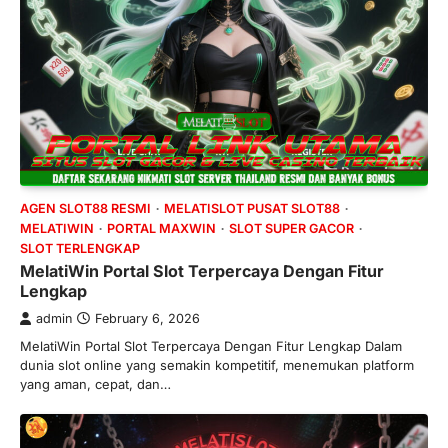
AGEN SLOT88 RESMI
MELATISLOT PUSAT SLOT88
MELATIWIN
PORTAL MAXWIN
SLOT SUPER GACOR
SLOT TERLENGKAP
MelatiWin Portal Slot Terpercaya Dengan Fitur
Lengkap
admin
February 6, 2026
MelatiWin Portal Slot Terpercaya Dengan Fitur Lengkap Dalam
dunia slot online yang semakin kompetitif, menemukan platform
yang aman, cepat, dan…