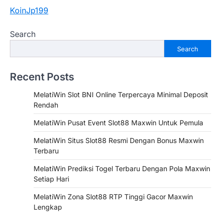
KoinJp199
Search
Search
Recent Posts
MelatiWin Slot BNI Online Terpercaya Minimal Deposit
Rendah
MelatiWin Pusat Event Slot88 Maxwin Untuk Pemula
MelatiWin Situs Slot88 Resmi Dengan Bonus Maxwin
Terbaru
MelatiWin Prediksi Togel Terbaru Dengan Pola Maxwin
Setiap Hari
MelatiWin Zona Slot88 RTP Tinggi Gacor Maxwin
Lengkap