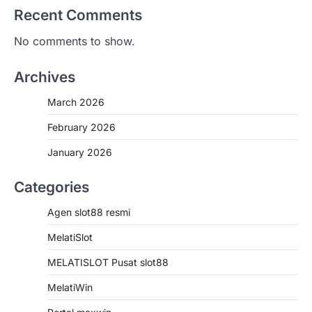
Recent Comments
No comments to show.
Archives
March 2026
February 2026
January 2026
Categories
Agen slot88 resmi
MelatiSlot
MELATISLOT Pusat slot88
MelatiWin