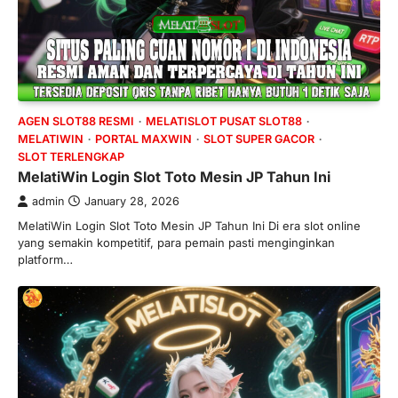
AGEN SLOT88 RESMI
MELATISLOT PUSAT SLOT88
MELATIWIN
PORTAL MAXWIN
SLOT SUPER GACOR
SLOT TERLENGKAP
MelatiWin Login Slot Toto Mesin JP Tahun Ini
admin
January 28, 2026
MelatiWin Login Slot Toto Mesin JP Tahun Ini Di era slot online
yang semakin kompetitif, para pemain pasti menginginkan
platform…