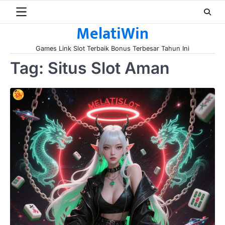
Skip
to
MelatiWin
content
Games Link Slot Terbaik Bonus Terbesar Tahun Ini
Tag:
Situs Slot Aman