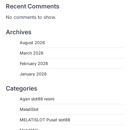
Recent Comments
No comments to show.
Archives
August 2026
March 2026
February 2026
January 2026
Categories
Agen slot88 resmi
MelatiSlot
MELATISLOT Pusat slot88