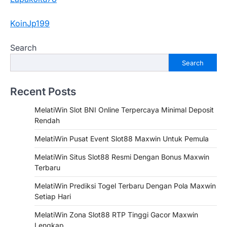
KoinJp199
Search
Search
Recent Posts
MelatiWin Slot BNI Online Terpercaya Minimal Deposit
Rendah
MelatiWin Pusat Event Slot88 Maxwin Untuk Pemula
MelatiWin Situs Slot88 Resmi Dengan Bonus Maxwin
Terbaru
MelatiWin Prediksi Togel Terbaru Dengan Pola Maxwin
Setiap Hari
MelatiWin Zona Slot88 RTP Tinggi Gacor Maxwin
Lengkap