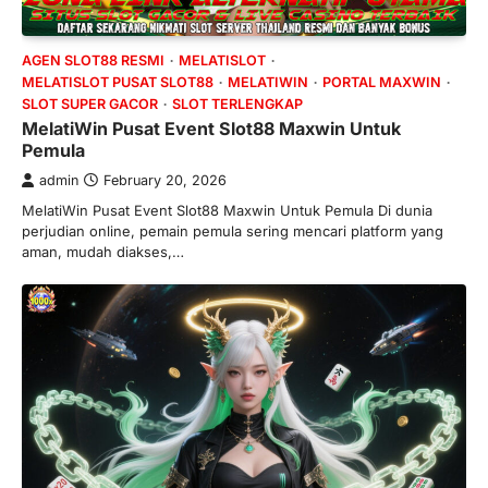
AGEN SLOT88 RESMI
MELATISLOT
MELATISLOT PUSAT SLOT88
MELATIWIN
PORTAL MAXWIN
SLOT SUPER GACOR
SLOT TERLENGKAP
MelatiWin Pusat Event Slot88 Maxwin Untuk
Pemula
admin
February 20, 2026
MelatiWin Pusat Event Slot88 Maxwin Untuk Pemula Di dunia
perjudian online, pemain pemula sering mencari platform yang
aman, mudah diakses,…