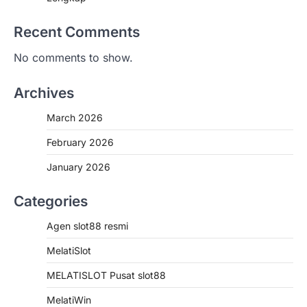
Recent Comments
No comments to show.
Archives
March 2026
February 2026
January 2026
Categories
Agen slot88 resmi
MelatiSlot
MELATISLOT Pusat slot88
MelatiWin