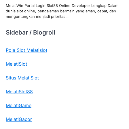
MelatiWin Portal Login Slot88 Online Developer Lengkap Dalam
dunia slot online, pengalaman bermain yang aman, cepat, dan
menguntungkan menjadi prioritas…
Sidebar / Blogroll
Pola Slot Melatislot
MelatiSlot
Situs MelatiSlot
MelatiSlot88
MelatiGame
MelatiGacor