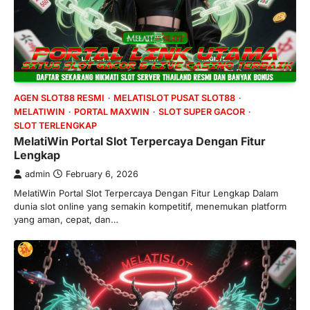
AGEN SLOT88 RESMI
MELATISLOT PUSAT SLOT88
MELATIWIN
PORTAL MAXWIN
SLOT SUPER GACOR
SLOT TERLENGKAP
MelatiWin Portal Slot Terpercaya Dengan Fitur
Lengkap
admin
February 6, 2026
MelatiWin Portal Slot Terpercaya Dengan Fitur Lengkap Dalam
dunia slot online yang semakin kompetitif, menemukan platform
yang aman, cepat, dan…