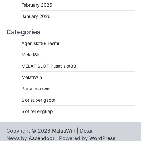
February 2026
January 2026
Categories
Agen slot88 resmi
MelatiSlot
MELATISLOT Pusat slot88
MelatiWin
Portal maxwin
Slot super gacor
Slot terlengkap
Copyright © 2026
MelatiWin
| Detail
News by
Ascendoor
| Powered by
WordPress
.