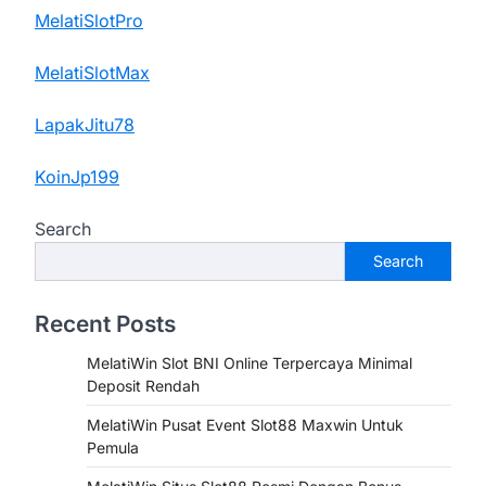
MelatiSlotPro
MelatiSlotMax
LapakJitu78
KoinJp199
Search
Search
Recent Posts
MelatiWin Slot BNI Online Terpercaya Minimal
Deposit Rendah
MelatiWin Pusat Event Slot88 Maxwin Untuk
Pemula