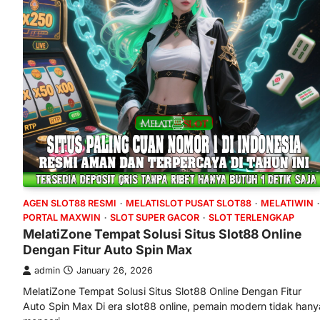
AGEN SLOT88 RESMI
MELATISLOT PUSAT SLOT88
MELATIWIN
PORTAL MAXWIN
SLOT SUPER GACOR
SLOT TERLENGKAP
MelatiZone Tempat Solusi Situs Slot88 Online
Dengan Fitur Auto Spin Max
admin
January 26, 2026
MelatiZone Tempat Solusi Situs Slot88 Online Dengan Fitur
Auto Spin Max Di era slot88 online, pemain modern tidak hany