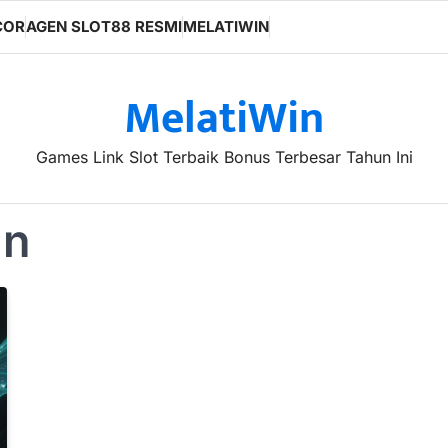
COR
AGEN SLOT88 RESMI
MELATIWIN
MelatiWin
Games Link Slot Terbaik Bonus Terbesar Tahun Ini
an