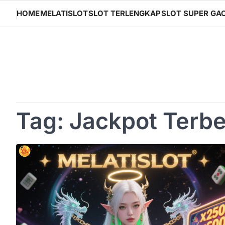
Skip
HOME
MELATISLOT
SLOT TERLENGKAP
SLOT SUPER GA
to
content
Tag:
Jackpot Terb