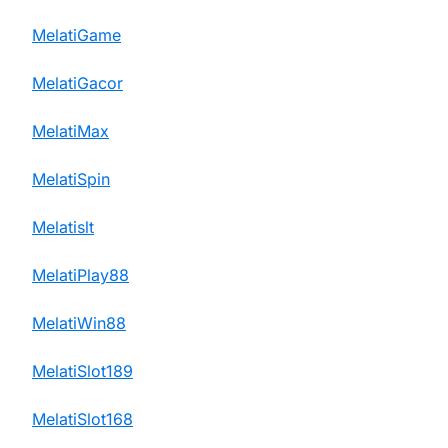
MelatiGame
MelatiGacor
MelatiMax
MelatiSpin
Melatislt
MelatiPlay88
MelatiWin88
MelatiSlot189
MelatiSlot168