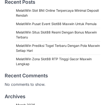
Recent Posts
MelatiWin Slot BNI Online Terpercaya Minimal Deposit
Rendah
MelatiWin Pusat Event Slot88 Maxwin Untuk Pemula
MelatiWin Situs Slot88 Resmi Dengan Bonus Maxwin
Terbaru
MelatiWin Prediksi Togel Terbaru Dengan Pola Maxwin
Setiap Hari
MelatiWin Zona Slot88 RTP Tinggi Gacor Maxwin
Lengkap
Recent Comments
No comments to show.
Archives
March 2026