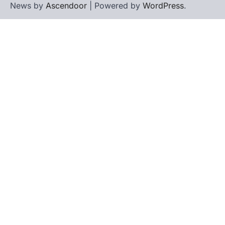
News by
Ascendoor
| Powered by
WordPress
.