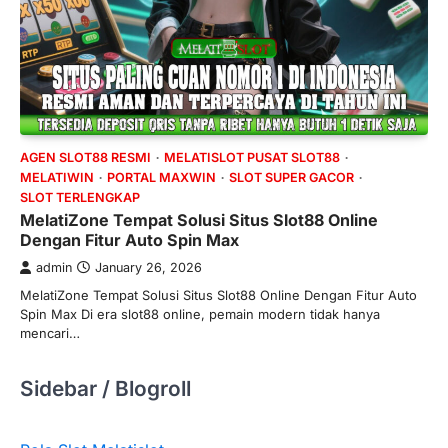
AGEN SLOT88 RESMI
MELATISLOT PUSAT SLOT88
MELATIWIN
PORTAL MAXWIN
SLOT SUPER GACOR
SLOT TERLENGKAP
MelatiZone Tempat Solusi Situs Slot88 Online
Dengan Fitur Auto Spin Max
admin
January 26, 2026
MelatiZone Tempat Solusi Situs Slot88 Online Dengan Fitur Auto
Spin Max Di era slot88 online, pemain modern tidak hanya
mencari…
Sidebar / Blogroll