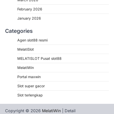
February 2026
January 2026
Categories
Agen slot88 resmi
MelatiSlot
MELATISLOT Pusat slot88
MelatiWin
Portal maxwin
Slot super gacor
Slot terlengkap
Copyright © 2026
MelatiWin
| Detail