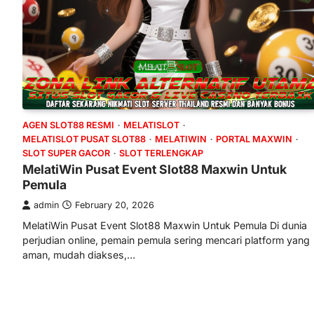
AGEN SLOT88 RESMI
MELATISLOT
MELATISLOT PUSAT SLOT88
MELATIWIN
PORTAL MAXWIN
SLOT SUPER GACOR
SLOT TERLENGKAP
MelatiWin Pusat Event Slot88 Maxwin Untuk
Pemula
admin
February 20, 2026
MelatiWin Pusat Event Slot88 Maxwin Untuk Pemula Di dunia
perjudian online, pemain pemula sering mencari platform yang
aman, mudah diakses,…