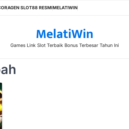
COR
AGEN SLOT88 RESMI
MELATIWIN
MelatiWin
Games Link Slot Terbaik Bonus Terbesar Tahun Ini
pah