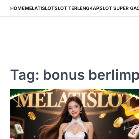
Skip
HOME
MELATISLOT
SLOT TERLENGKAP
SLOT SUPER GA
to
content
Tag:
bonus berlim